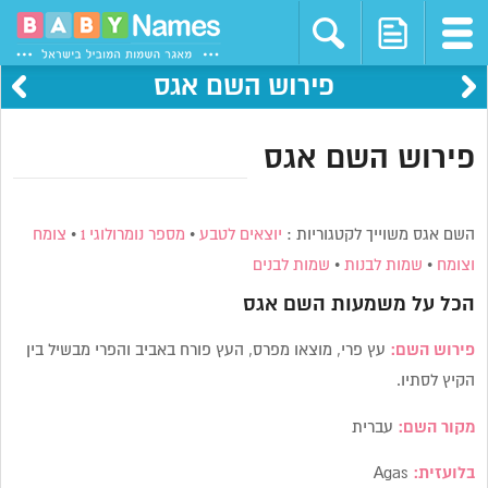
פירוש השם אגס
פירוש השם אגס
השם אגס משוייך לקטגוריות :
יוצאים לטבע
•
מספר נומרולוגי 1
•
צומח
וצומח
•
שמות לבנות
•
שמות לבנים
הכל על משמעות השם
אגס
פירוש השם:
עץ פרי, מוצאו מפרס, העץ פורח באביב והפרי מבשיל בין
הקיץ לסתיו.
מקור השם:
עברית
בלועזית:
Agas