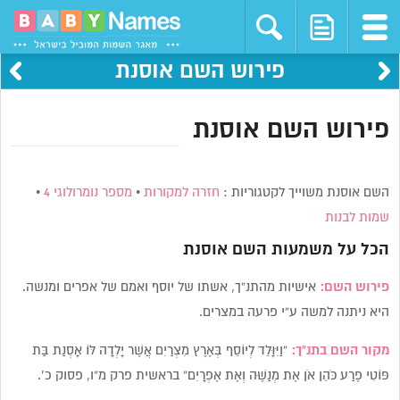
פירוש השם אוסנת
פירוש השם אוסנת
השם אוסנת משוייך לקטגוריות :
חזרה למקורות
•
מספר נומרולוגי 4
•
שמות לבנות
הכל על משמעות השם
אוסנת
פירוש השם:
אישיות מהתנ”ך, אשתו של יוסף ואמם של אפרים ומנשה.
היא ניתנה למשה ע”י פרעה במצרים.
מקור השם בתנ”ך:
“וַיִּוָּלֵד לְיוֹסֵף בְּאֶרֶץ מִצְרַיִם אֲשֶׁר יָלְדָה לּוֹ אָסְנַת בַּת
פּוֹטִי פֶרַע כֹּהֵן אֹן אֶת מְנַשֶּׁה וְאֶת אֶפְרָיִם” בראשית פרק מ”ו, פסוק כ’.