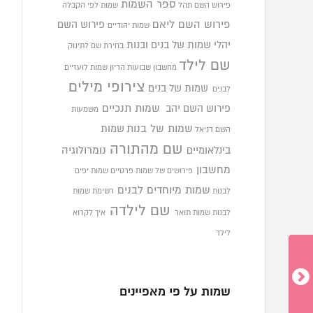
ספר השמות
פירוש השם תהל
שמות לפי הקבלה
פירוש השם ליאם
פירוש השם
שמות יהודיים
יהלי
שמות של בנים ובנות
בחירת שם לתינוק
שם לילד
מחשבון שבועות הריון
שמות לועזיים
צירופי מילים
שמות של בנים
לבנים
פירוש השם יהב
שמות תנכיים
משמעות
שמות של בנות
שמות
השם דניאל
שם מהתורה
בינלאומיים
נומרולוגיה
מחשבון
פירושים של שמות פרטיים
שמות יפים
שמות מיוחדים לבנים
לבנות
רשימת שמות
שם לילדה
לבנות
שמות תואר
איך לקרוא
לילד
שמות על פי מאפיינים