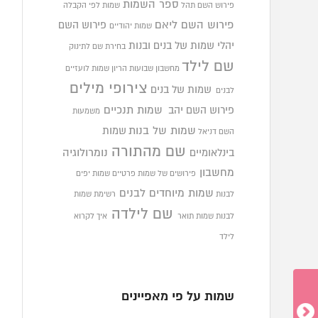
ספר השמות
פירוש השם תהל
שמות לפי הקבלה
פירוש השם ליאם
פירוש השם
שמות יהודיים
יהלי
שמות של בנים ובנות
בחירת שם לתינוק
שם לילד
מחשבון שבועות הריון
שמות לועזיים
צירופי מילים
שמות של בנים
לבנים
פירוש השם יהב
שמות תנכיים
משמעות
שמות של בנות
שמות
השם דניאל
שם מהתורה
בינלאומיים
נומרולוגיה
מחשבון
פירושים של שמות פרטיים
שמות יפים
שמות מיוחדים לבנים
לבנות
רשימת שמות
שם לילדה
לבנות
שמות תואר
איך לקרוא
לילד
שמות על פי מאפיינים