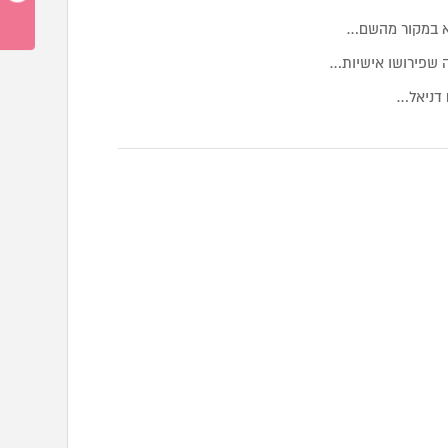
א במקור מהשם…
 שפירושו אישיות…
 דניאל…