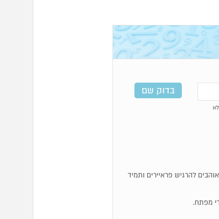
א
א אוהבים להרגיש פראיירים ותמיד