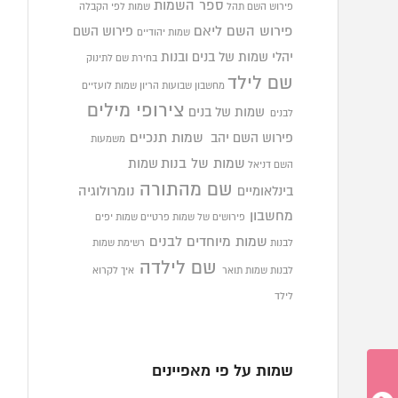
ספר השמות
פירוש השם תהל
שמות לפי הקבלה
פירוש השם ליאם
פירוש השם
שמות יהודיים
יהלי
שמות של בנים ובנות
בחירת שם לתינוק
שם לילד
מחשבון שבועות הריון
שמות לועזיים
צירופי מילים
שמות של בנים
לבנים
פירוש השם יהב
שמות תנכיים
משמעות
שמות של בנות
שמות
השם דניאל
שם מהתורה
בינלאומיים
נומרולוגיה
מחשבון
פירושים של שמות פרטיים
שמות יפים
שמות מיוחדים לבנים
לבנות
רשימת שמות
שם לילדה
לבנות
שמות תואר
איך לקרוא
לילד
שמות על פי מאפיינים