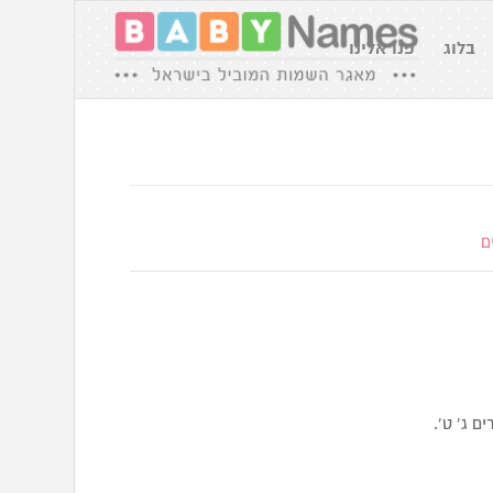
בלוג
פנו אלינו
ם
דברים ג’ ט’.