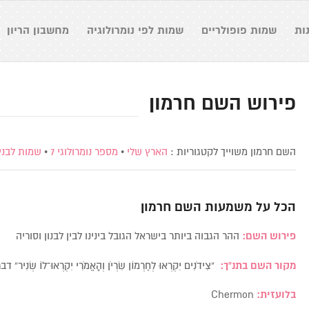
ות
שמות פופולריים
שמות לפי נומרולוגיה
מחשבון הריון
פירוש השם חרמון
השם חרמון משוייך לקטגוריות :
הארץ שלי
•
מספר נומרולוגי 7
•
שמות לבני
הכל על משמעות השם
חרמון
פירוש השם:
ההר הגבוה ביותר בישראל הגובל בינינו לבין לבנון וסוריה
מקור השם בתנ”ך:
“צִידֹנִים יִקְרְאוּ לְחֶרְמוֹן שִׂרְיֹן וְהָאֱמֹרִי יִקְרְאוּ־לוֹ שְׂנִיר” 
בלועזית:
Chermon