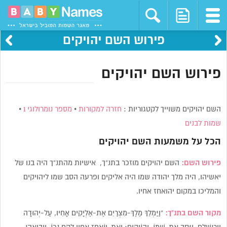
פירוש השם יהויקים
פירוש השם יהויקים
השם יהויקים משוייך לקטגוריות :
חזרה למקורות
•
מספר נומרולוגי 1
•
שמות לבנים
הכל על משמעות השם
יהויקים
פירוש השם:
השם יהויקים מוזכר בתנ”ך, אישיות מהתנ”ך היה בנו של
יאשיהו, היה מלך יהודה שמו היה אליקים ופרעה הסב שמו ליהויקים
והמליכו במקום יהואחז אחיו.
מקור השם בתנ”ך:
“וַיַּמְלֵךְ מֶלֶךְ-מִצְרַיִם אֶת-אֶלְיָקִים אָחִיו, עַל-יְהוּדָה