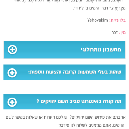
וִירוּשָׁלִַם, וַיַּסֵּב אֶת-שְׁמוֹ, יְהוֹיָקִים; וְאֶת-יוֹאָחָז אָחִיו לָקַח נְכוֹ, וַיְבִיאֵהוּ
מִצְרָיְמָה.” דברי הימים ב’ ל”ו ד’.
בלועזית:
Yehoyakim
מין:
זכר
מחשבון נומרולוגי
שמות בעלי משמעות קרובה והצעות נוספות:
מה קורה באינטרנט סביב השם יהויקים ?
אהבתם את פירוש השם יהויקים? יש לכם הערות או שאלות בקשר לשם
יהויקים, אתם מוזמנים לשלוח לנו פידבק