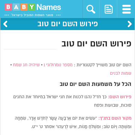
פירוש השם יום טוב
פירוש השם יום טוב
השם יום טוב משוייך לקטגוריות :
מספר נומרולוגי 1
•
שיהיה חג שמח
•
שמות לבנים
הכל על משמעות השם
יום טוב
פירוש השם:
כך חז”ל נהגו לכנות את חגי ישראל במיוחד את החגים
סוכות, שבועות ופסח
מקור השם בתנ”ך:
“עֹשִׂים אֵת יוֹם אַרְבָּעָה עָשָׂר לְחֹדֶשׁ אֲדָר, שִׂמְחָה
וּמִשְׁתֶּה וְיוֹם טוֹב; וּמִשְׁלֹחַ מָנוֹת, אִישׁ לְרֵעֵהוּ” אסתר ט’ י”ט.