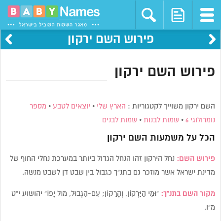
פירוש השם ירקון
פירוש השם ירקון
השם ירקון משוייך לקטגוריות :
הארץ שלי
•
יוצאים לטבע
•
מספר
נומרולוגי 6
•
שמות לבנות
•
שמות לבנים
הכל על משמעות השם
ירקון
פירוש השם:
נחל הירקון זהו הנחל הגדול ביותר במערכת נחלי החוף של
מדינת ישראל אשר מוזכר גם בתנ”ך כגבול בין שבט דן לשבט מנשה.
מקור השם בתנ”ך:
“וּמֵי הַיַּרְקוֹן, וְהָרַקּוֹן; עִם-הַגְּבוּל, מוּל יָפוֹ” יהושוע י”ט
מ”ו.