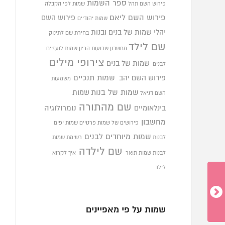
ספר השמות
פירוש השם תהל
שמות לפי הקבלה
פירוש השם ליאם
פירוש השם
שמות יהודיים
יהלי
שמות של בנים ובנות
בחירת שם לתינוק
שם לילד
מחשבון שבועות הריון
שמות לועזיים
צירופי מילים
שמות של בנים
לבנים
פירוש השם יהב
שמות תנכיים
משמעות
שמות של בנות
שמות
השם דניאל
שם מהתורה
בינלאומיים
נומרולוגיה
מחשבון
פירושים של שמות פרטיים
שמות יפים
שמות מיוחדים לבנים
לבנות
רשימת שמות
שם לילדה
לבנות
שמות תואר
איך לקרוא
לילד
שמות על פי מאפיינים