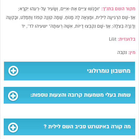
מקור השם בתנ”ך:
“וּפָגְשׁוּ צִיִּים אֶת-אִיִּים, וְשָׂעִיר עַל-רֵעֵהוּ יִקְרָא;
אַךְ-שָׁם הִרְגִּיעָה לִּילִית, וּמָצְאָה לָהּ מָנוֹחַ. שָׁמָּה קִנְּנָה קִפּוֹז וַתְּמַלֵּט, וּבָקְעָה
וְדָגְרָה בְצִלָּהּ; אַךְ-שָׁם נִקְבְּצוּ דַיּוֹת, אִשָּׁה רְעוּתָהּ” ישעיהו לד’, יד
בלועזית:
Lilit
מין:
נקבה
מחשבון נומרולוגי
שמות בעלי משמעות קרובה והצעות נוספות:
מה קורה באינטרנט סביב השם לילית ?