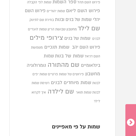
ספר השמות
פירוש השם תהל
שמות לפי הקבלה
פירוש השם ליאם
פירוש השם
שמות יהודיים
יהלי
שמות של בנים ובנות
בחירת שם לתינוק
שם לילד
מחשבון שבועות הריון
שמות לועזיים
צירופי מילים
שמות של בנים
לבנים
פירוש השם יהב
שמות תנכיים
משמעות
שמות של בנות
שמות
השם דניאל
שם מהתורה
בינלאומיים
נומרולוגיה
מחשבון
פירושים של שמות פרטיים
שמות יפים
שמות מיוחדים לבנים
לבנות
רשימת שמות
שם לילדה
לבנות
שמות תואר
איך לקרוא
לילד
שמות על פי מאפיינים