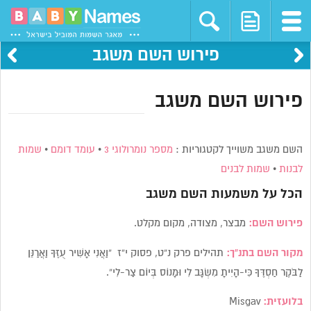
פירוש השם משגב
פירוש השם משגב
השם משגב משוייך לקטגוריות :
מספר נומרולוגי 3
•
עומד דומם
•
שמות
לבנות
•
שמות לבנים
הכל על משמעות השם
משגב
פירוש השם:
מבצר, מצודה, מקום מקלט.
מקור השם בתנ”ך:
תהילים פרק נ”ט, פסוק י”ז “וַאֲנִי אָשִׁיר עֻזֶּךָ וַאֲרַנֵּן
לַבֹּקֶר חַסְדֶּךָ כִּי-הָיִיתָ מִשְׂגָּב לִי וּמָנוֹס בְּיוֹם צַר-לִי”.
בלועזית:
Misgav