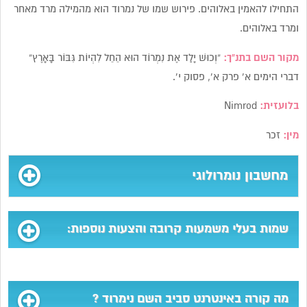
התחילו להאמין באלוהים. פירוש שמו של נמרוד הוא מהמילה מרד מאחר
ומרד באלוהים.
מקור השם בתנ”ך:
“וְכוּשׁ יָלַד אֶת נִמְרוֹד הוּא הֵחֵל לִהְיוֹת גִּבּוֹר בָּאָרֶץ”
דברי הימים א’ פרק א’, פסוק י’.
בלועזית:
Nimrod
מין:
זכר
מחשבון נומרולוגי
שמות בעלי משמעות קרובה והצעות נוספות:
מה קורה באינטרנט סביב השם נימרוד ?