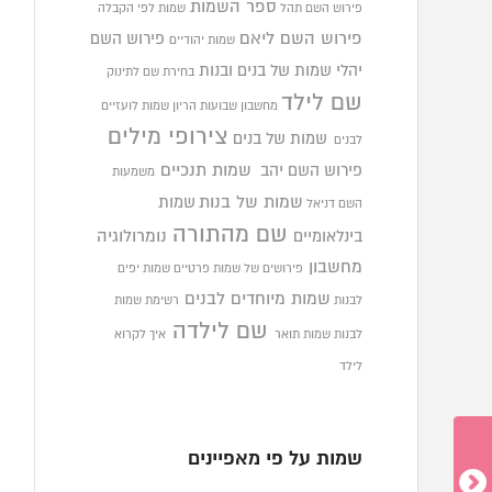
ספר השמות
פירוש השם תהל
שמות לפי הקבלה
פירוש השם ליאם
פירוש השם
שמות יהודיים
יהלי
שמות של בנים ובנות
בחירת שם לתינוק
שם לילד
מחשבון שבועות הריון
שמות לועזיים
צירופי מילים
שמות של בנים
לבנים
פירוש השם יהב
שמות תנכיים
משמעות
שמות של בנות
שמות
השם דניאל
שם מהתורה
בינלאומיים
נומרולוגיה
מחשבון
פירושים של שמות פרטיים
שמות יפים
שמות מיוחדים לבנים
לבנות
רשימת שמות
שם לילדה
לבנות
שמות תואר
איך לקרוא
לילד
שמות על פי מאפיינים