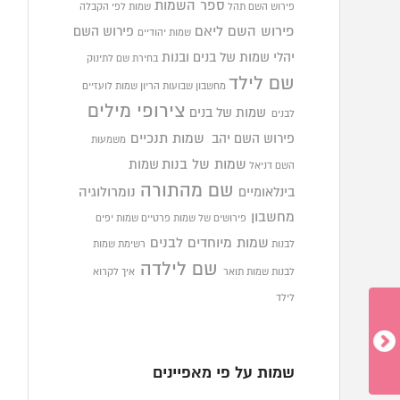
ספר השמות
פירוש השם תהל
שמות לפי הקבלה
פירוש השם ליאם
פירוש השם
שמות יהודיים
יהלי
שמות של בנים ובנות
בחירת שם לתינוק
שם לילד
מחשבון שבועות הריון
שמות לועזיים
צירופי מילים
שמות של בנים
לבנים
פירוש השם יהב
שמות תנכיים
משמעות
שמות של בנות
שמות
השם דניאל
שם מהתורה
בינלאומיים
נומרולוגיה
מחשבון
פירושים של שמות פרטיים
שמות יפים
שמות מיוחדים לבנים
לבנות
רשימת שמות
שם לילדה
לבנות
שמות תואר
איך לקרוא
לילד
שמות על פי מאפיינים