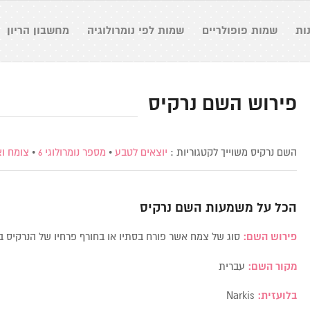
ות
שמות פופולריים
שמות לפי נומרולוגיה
מחשבון הריון
פירוש השם נרקיס
השם נרקיס משוייך לקטגוריות :
יוצאים לטבע
•
מספר נומרולוגי 6
•
צומח ו
הכל על משמעות השם
נרקיס
פירוש השם:
סוג של צמח אשר פורח בסתיו או בחורף פרחיו של הנרקיס בצ
מקור השם:
עברית
בלועזית:
Narkis