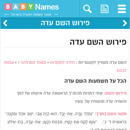
פירוש השם עדה
פירוש השם עדה
השם עדה משוייך לקטגוריות :
חזרה למקורות
•
מספר נומרולוגי 7
•
שמות
לבנות
הכל על משמעות השם
עדה
פירוש השם:
שתי דמויות מהתנ”ך הראשונה עדה אישתו של למך
והשניה עדה מנשותיו של עשיו
מקור השם בתנ”ך:
“וַתֵּלֶד עָדָה, אֶת-יָבָל: הוּא הָיָה אֲבִי, יֹשֵׁב אֹהֶל וּמִקְנֶה”
בראשית ד’ כ’. “עֵשָׂו לָקַח אֶת-נָשָׁיו, מִבְּנוֹת כְּנָעַן: אֶת-עָדָה, בַּת-אֵילוֹן