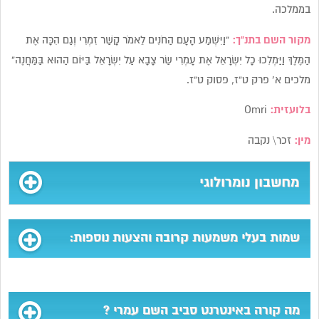
בממלכה.
מקור השם בתנ”ך:
“וַיִּשְׁמַע הָעָם הַחֹנִים לֵאמֹר קָשַׁר זִמְרִי וְגַם הִכָּה אֶת
הַמֶּלֶךְ וַיַּמְלִכוּ כָל יִשְׂרָאֵל אֶת עָמְרִי שַׂר צָבָא עַל יִשְׂרָאֵל בַּיּוֹם הַהוּא בַּמַּחֲנֶה”
מלכים א’ פרק ט”ז, פסוק ט”ז.
בלועזית:
Omri
מין:
זכר\ נקבה
מחשבון נומרולוגי
שמות בעלי משמעות קרובה והצעות נוספות:
מה קורה באינטרנט סביב השם עמרי ?