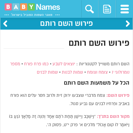
פירוש השם רותם
פירוש השם רותם
השם רותם משוייך לקטגוריות :
יוצאים לטבע
•
כמו פרח פורח
•
מספר
נומרולוגי 7
•
צומח וצומח
•
שמות לבנות
•
שמות לבנים
הכל על משמעות השם
רותם
פירוש השם:
צמח מדברי שצבעו ירוק זית ולרוב חסר עלים הוא פורח
באביב ופרחיו לבנים עם גביע סגול.
מקור השם בתנ”ך:
“וַיִּשְׁכַּב וַיִּישַׁן תַּחַת רֹתֶם אֶחָד וְהִנֵּה זֶה מַלְאָךְ נֹגֵעַ בּוֹ
וַיֹּאמֶר לוֹ קוּם אֱכוֹל” מלכים א’ פרק י”ט, פסוק ה’.