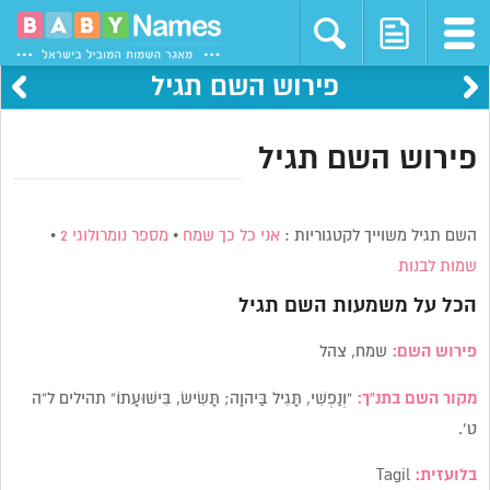
פירוש השם תגיל
פירוש השם תגיל
השם תגיל משוייך לקטגוריות :
אני כל כך שמח
•
מספר נומרולוגי 2
•
שמות לבנות
הכל על משמעות השם
תגיל
פירוש השם:
שמח, צהל
מקור השם בתנ”ך:
“וְנַפְשִׁי, תָּגִיל בַּיהוָה; תָּשִׂישׂ, בִּישׁוּעָתוֹ” תהילים ל”ה
ט’.
בלועזית:
Tagil