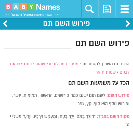
פירוש השם תם
פירוש השם תם
השם תם משוייך לקטגוריות :
מספר נומרולוגי 8
•
שמות לבנות
•
שמות
לבנים
•
שמות תואר
הכל על משמעות השם
תם
פירוש השם:
לשם תום ישנם כמה פירושים. הראשון, תמימות, יושר.
ופירוש נוסף הוא סוף, קץ, גמר
מקור השם בתנ”ך:
“הוֹלֵךְ בַּתֹּם, יֵלֶךְ בֶּטַח; וּמְעַקֵּשׁ דְּרָכָיו, יִוָּדֵעַ” משלי י’
ט’.