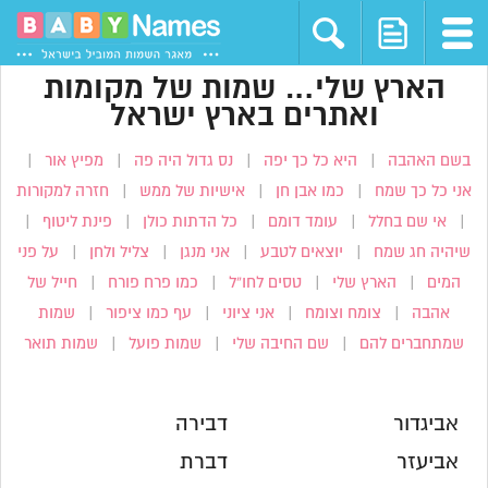
הארץ שלי… שמות של מקומות
ואתרים בארץ ישראל
בשם האהבה
|
היא כל כך יפה
|
נס גדול היה פה
|
מפיץ אור
|
אני כל כך שמח
|
כמו אבן חן
|
אישיות של ממש
|
חזרה למקורות
|
אי שם בחלל
|
עומד דומם
|
כל הדתות כולן
|
פינת ליטוף
|
שיהיה חג שמח
|
יוצאים לטבע
|
אני מנגן
|
צליל ולחן
|
על פני
המים
|
הארץ שלי
|
טסים לחו”ל
|
כמו פרח פורח
|
חייל של
אהבה
|
צומח וצומח
|
אני ציוני
|
עף כמו ציפור
|
שמות
שמתחברים להם
|
שם החיבה שלי
|
שמות פועל
|
שמות תואר
אביגדור
דבירה
אביעזר
דברת