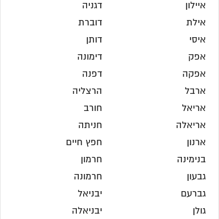
איילון
דגניה
אילת
דוברת
איסי
דותן
אפק
דימונה
אפקה
דפנה
ארבל
הרצליה
אריאל
חורב
אריאלה
חניתה
ארנון
חפץ חיים
בנימינה
חרמון
גבעון
חרמונה
גברעם
יבניאל
גולן
יבניאלה