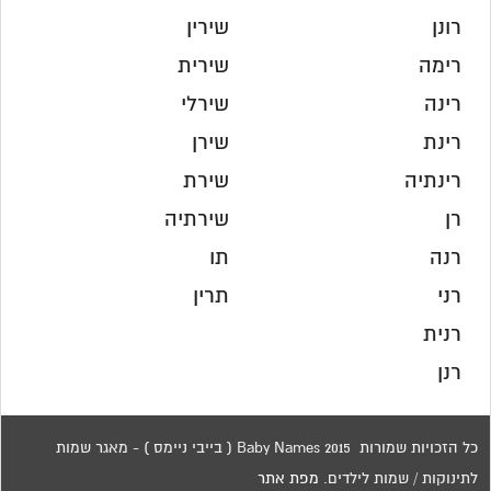
רונן
שירין
רימה
שירית
רינה
שירלי
רינת
שירן
רינתיה
שירת
רן
שירתיה
רנה
תו
רני
תרין
רנית
רנן
כל הזכויות שמורות 2015 Baby Names ( בייבי ניימס ) - מאגר שמות
לתינוקות / שמות לילדים.
מפת אתר