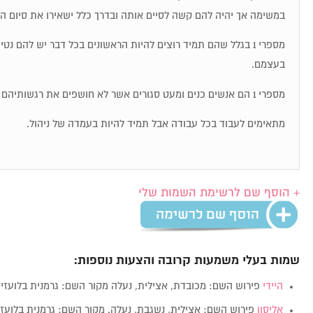
במשימה אך יהיה להם קשה לסיים אותה ובדרך כלל ישאירו את סיום ה
מספרי 1 בגלל שהם תמיד רוצים להיות הראשונים בכל דבר יש להם נט
בעצמם.
מספרי 1 הם אנשים כנים ומעט סגורים אשר לא חושפים את רגשותיהם בקלות.
מתאימים לעבוד בכל עבודה אבל תמיד להיות בעמדה של ניהול.
+ הוסף שם לרשימת השמות שלי
שמות בעלי משמעות קרובה והצעות נוספות:
היידי
פירוש השם: מכובדת, אצילית, נעלה מקור השם: גרמנית בלועזית: Haydee מי
אליסון
פירוש השם: אצילית, נשגבת, נעלה. מקור השם: גרמנית בלועזית: lison