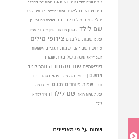
ספר השמות
פירוש השם תהל
שמות לפי הקבלה
פירוש השם ליאם
פירוש השם
שמות יהודיים
יהלי
שמות של בנים ובנות
בחירת שם לתינוק
שם לילד
מחשבון שבועות הריון
שמות לועזיים
צירופי מילים
שמות של בנים
לבנים
פירוש השם יהב
שמות תנכיים
משמעות
שמות של בנות
שמות
השם דניאל
שם מהתורה
בינלאומיים
נומרולוגיה
מחשבון
פירושים של שמות פרטיים
שמות יפים
שמות מיוחדים לבנים
לבנות
רשימת שמות
שם לילדה
לבנות
שמות תואר
איך לקרוא
לילד
שמות על פי מאפיינים