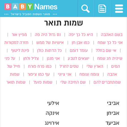
שמות תואר
בשם האהבה
|
היא כל כך יפה
|
נס גדול היה פה
|
מפיץ אור
|
אני כל כך שמח
|
כמו אבן חן
|
אישיות של ממש
|
חזרה למקורות
|
אי שם בחלל
|
עומד דומם
|
כל הדתות כולן
|
פינת ליטוף
|
שיהיה חג שמח
|
יוצאים לטבע
|
אני מנגן
|
צליל ולחן
|
על פני
המים
|
הארץ שלי
|
טסים לחו”ל
|
כמו פרח פורח
|
חייל של
אהבה
|
צומח וצומח
|
אני ציוני
|
עף כמו ציפור
|
שמות
שמתחברים להם
|
שם החיבה שלי
|
שמות פועל
|
שמות תואר
אביבי
אילעי
אביחן
אינקה
אביעד
אירוינג