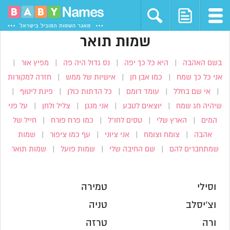
שמות תואר
בשם האהבה
|
היא כל כך יפה
|
נס גדול היה פה
|
מפיץ אור
|
אני כל כך שמח
|
כמו אבן חן
|
אישיות של ממש
|
חזרה למקורות
|
אי שם בחלל
|
עומד דומם
|
כל הדתות כולן
|
פינת ליטוף
|
שיהיה חג שמח
|
יוצאים לטבע
|
אני מנגן
|
צליל ולחן
|
על פני
המים
|
הארץ שלי
|
טסים לחו”ל
|
כמו פרח פורח
|
חייל של
אהבה
|
צומח וצומח
|
אני ציוני
|
עף כמו ציפור
|
שמות
שמתחברים להם
|
שם החיבה שלי
|
שמות פועל
|
שמות תואר
וסילי
טמירה
וצ'יסלב
טניה
ורה
טרזה