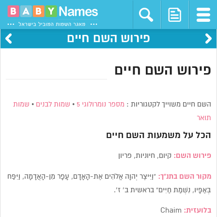
פירוש השם חיים
פירוש השם חיים
השם חיים משוייך לקטגוריות :
מספר נומרולוגי 5
•
שמות לבנים
•
שמות
תואר
הכל על משמעות השם
חיים
פירוש השם:
קיום, חיוניות, פריון
מקור השם בתנ”ך:
“וַיִּיצֶר יְהוָה אֱלֹהִים אֶת-הָאָדָם, עָפָר מִן-הָאֲדָמָה, וַיִּפַּח
בְּאַפָּיו, נִשְׁמַת חַיִּים” בראשית ב’ ז’.
בלועזית:
Chaim