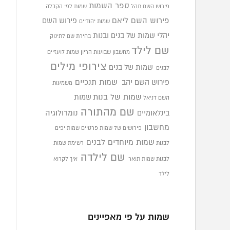
ספר השמות
פירוש השם תהל
שמות לפי הקבלה
פירוש השם ליאם
פירוש השם
שמות יהודיים
יהלי
שמות של בנים ובנות
בחירת שם לתינוק
שם לילד
מחשבון שבועות הריון
שמות לועזיים
צירופי מילים
שמות של בנים
לבנים
פירוש השם יהב
שמות תנכיים
משמעות
שמות של בנות
שמות
השם דניאל
שם מהתורה
בינלאומיים
נומרולוגיה
מחשבון
פירושים של שמות פרטיים
שמות יפים
שמות מיוחדים לבנים
לבנות
רשימת שמות
שם לילדה
לבנות
שמות תואר
איך לקרוא
לילד
שמות על פי מאפיינים