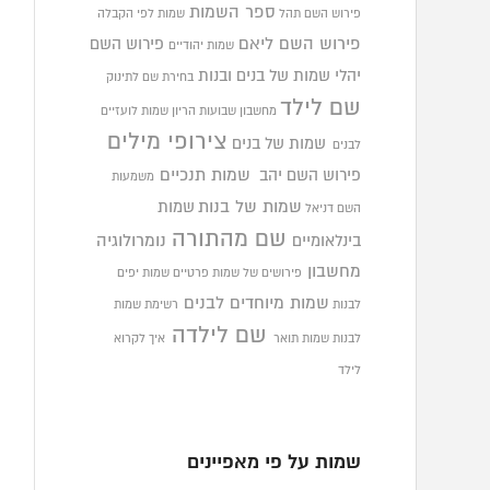
ספר השמות
פירוש השם תהל
שמות לפי הקבלה
פירוש השם ליאם
פירוש השם
שמות יהודיים
יהלי
שמות של בנים ובנות
בחירת שם לתינוק
שם לילד
מחשבון שבועות הריון
שמות לועזיים
צירופי מילים
שמות של בנים
לבנים
פירוש השם יהב
שמות תנכיים
משמעות
שמות של בנות
שמות
השם דניאל
שם מהתורה
בינלאומיים
נומרולוגיה
מחשבון
פירושים של שמות פרטיים
שמות יפים
שמות מיוחדים לבנים
לבנות
רשימת שמות
שם לילדה
לבנות
שמות תואר
איך לקרוא
לילד
שמות על פי מאפיינים