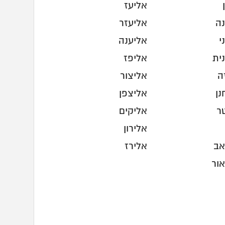
אליעז
נה
אליעזר
י
אליענה
ית
אליפז
ה
אליצור
נן
אליצפן
ר
אליקים
אלירון
אב
אלירז
אור