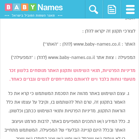
תקנון
לצורכי תקנון זה יקראו להלן :
האתר : www.baby-names.co.il (להלן : “האתר”)
המפעילה : צוות אתר www.baby-names.co.il (להלן : “המפעילה”)
מדיניות הפרטיות, תנאי השימוש ותקנון האתר מנוסחים בלשון זכר
מטעמי נוחות בלבד ויש לראותם כמתייחסים לנשים וגברים כאחד.
עצם השימוש באתר מהווה את הסכמת המשתמש כי קרא את כל
האמור בתקנון זה, טרם החל להשתמש בו, וקיבל על עצמו את כלל
הוראות התקנון, מדיניות הפרטיות ותנאי השימוש ככתבן וכלשונן.
כלל המידע ו/או התכנים המופיעים באתר, לרבות פורמט ועיצוב
האתר ובכלל הינם קניינה הבלעדי של המפעילה. המשתמש מתחייב
כי לא יעתיק ו/או ישכפל ו/או יפיץ ו/או יציג בפומבי ו/או ייצור