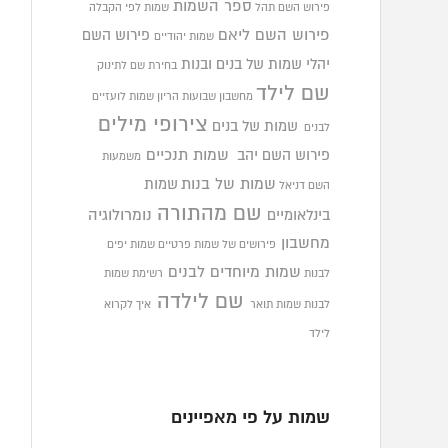
ספר השמות
פירוש השם תהל
שמות לפי הקבלה
פירוש השם ליאם
פירוש השם
שמות יהודיים
יהלי
שמות של בנים ובנות
בחירת שם לתינוק
שם לילד
מחשבון שבועות הריון
שמות לועזיים
צירופי מילים
שמות של בנים
לבנים
פירוש השם יהב
שמות תנכיים
משמעות
שמות של בנות
שמות
השם דניאל
שם מהתורה
בינלאומיים
נומרולוגיה
מחשבון
פירושים של שמות פרטיים
שמות יפים
שמות מיוחדים לבנים
לבנות
רשימת שמות
שם לילדה
לבנות
שמות תואר
איך לקרוא
לילד
שמות על פי מאפיינים