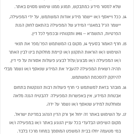
שלא למסור מידע כמתבקש, תמנע ממנו שימוש מסוים באתר.
ככל וייאסף ו/או יישמר מידע אודות המשתמש, על ידי המפעילה,
יישמר הנ”ל במאגרי המידע של המפעילה בהתאם לחוק הגנת
הפרטיות, התשמ”א – 1981 ותקנותיו ובכפוף לכל דין.
חרף האמור בסעיף 14, מקום בו המשתמש הפר/מפר את תנאי
השימוש ו/או הוראות התקנון ו/או קיימת מחלוקת בינו לבין האתר
ו/או המפעילה ו/או מבצע/עלול לבצע פעולות אסורות על פי דין,
תהיה רשאית המפעילה להעביר את המידע שנאסף ו/או נשמר מבלי
להיזקק להסכמת המשתמש.
מובהר בזאת למשתמש כי חרף פעולות רבות הננקטות בתחום
אבטחת המידע, אין באפשרות המפעילה להבטיח הגנה מלאה
ומוחלטת למידע שנאסף ו/או נשמר על ידה.
על השימוש באתר זה יחול אך ורק הדין הנהוג במדינת ישראל.
מקום השיפוט הבלעדי בכל עניין הנוגע באתר ו/או במפעילה ו/או
במי מטעמה יחלו בבית המשפט המוסמך במחוז מרכז בלבד.