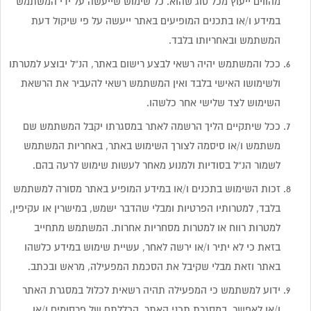
מהווים ייעוץ מכל סוג שהוא. כל שימוש שייעשה על ידי המשתמש
במידע ו/או בתכנים המופיעים באתר ייעשה על פי שיקול דעת
המשתמש ובאחריותו בלבד.
ככל והמשתמש יהיה רשאי לבצע רישום באתר, הנ”ל יבוצע למטרתו
ולשימושו האישי בלבד ואין המשתמש רשאי להעביר את הרשאת
השימוש לצד שלישי אחר כלשהו.
ככל שיתקיים הליך הרשמה לאתר במסגרתו יקבל המשתמש שם
משתמש ו/או סיסמה לצורך השימוש באתר, באחריות המשתמש
לשמור הנ”ל בסודיות ולמנוע מאחר לעשות שימוש לרעה בהם.
זכות השימוש בתכנים ו/או במידע המופיע באתר מסורה למשתמש
בלבד, למטרותיו הפרטיות ומבלי שהדבר ישמש, במישרין או עקיפין,
למטרות רווח או למטרות מסחריות אחרות. המשתמש מתחייב
בזאת כי לא יתיר ו/או ירשה לאחר, עשיית שימוש במידע כלשהו
באתר וזאת מבלי שקיבל את הסכמת המפעילה, מראש ובכתב.
ידוע למשתמש כי המפעילה תהיה רשאית לכלול במסגרת האתר
ו/או לאפשר, במסגרת תכני האתר, הכללתם של פרסומים ו/או