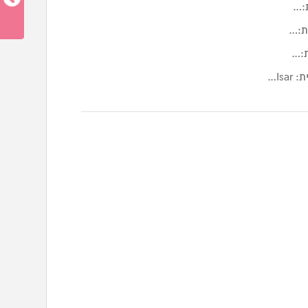
ת:…
ית:…
ת:…
Is…