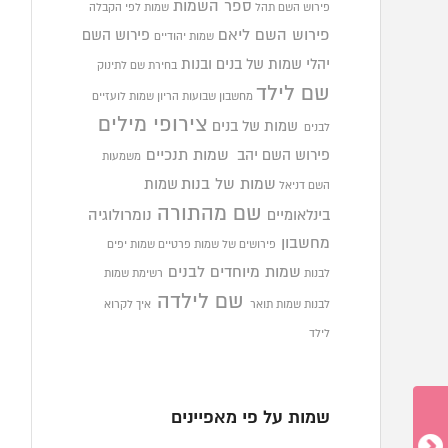
ספר השמות
פירוש השם תהל
שמות לפי הקבלה
פירוש השם ליאם
פירוש השם
שמות יהודיים
יהלי
שמות של בנים ובנות
בחירת שם לתינוק
שם לילד
מחשבון שבועות הריון
שמות לועזיים
צירופי מילים
שמות של בנים
לבנים
פירוש השם יהב
שמות תנכיים
משמעות
שמות של בנות
שמות
השם דניאל
שם מהתורה
בינלאומיים
נומרולוגיה
מחשבון
פירושים של שמות פרטיים
שמות יפים
שמות מיוחדים לבנים
לבנות
רשימת שמות
שם לילדה
לבנות
שמות תואר
איך לקרוא
לילד
שמות על פי מאפיינים