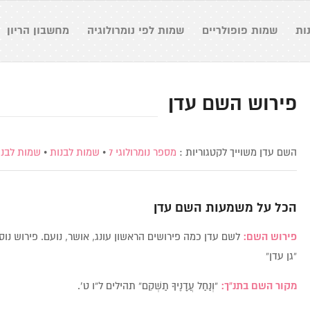
ות
שמות פופולריים
שמות לפי נומרולוגיה
מחשבון הריון
פירוש השם עדן
השם עדן משוייך לקטגוריות :
מספר נומרולוגי 7
•
שמות לבנות
•
שמות לבני
הכל על משמעות השם
עדן
פירוש השם:
לשם עדן כמה פירושים הראשון עונג, אושר, נועם. פירוש נוסף
“גן עדן”
מקור השם בתנ”ך:
“וְנַחַל עֲדָנֶיךָ תַשְׁקֵם” תהילים ל”ו ט’.