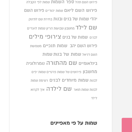
ספר השמות
פירוש השם תהל
שמות לפי הקבלה
פירוש השם ליאם
פירוש השם
שמות יהודיים
יהלי
שמות של בנים ובנות
בחירת שם לתינוק
שם לילד
מחשבון שבועות הריון
שמות לועזיים
צירופי מילים
שמות של בנים
לבנים
פירוש השם יהב
שמות תנכיים
משמעות
שמות של בנות
שמות
השם דניאל
שם מהתורה
בינלאומיים
נומרולוגיה
מחשבון
פירושים של שמות פרטיים
שמות יפים
שמות מיוחדים לבנים
לבנות
רשימת שמות
שם לילדה
לבנות
שמות תואר
איך לקרוא
לילד
שמות על פי מאפיינים