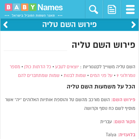
פירוש השם טליה
פירוש השם טליה
השם טליה משוייך לקטגוריות :
יוצאים לטבע
•
כל הדתות כולן
•
מספר
נומרולוגי 9
•
על פני המים
•
שמות לבנות
•
שמות שמתחברים להם
הכל על משמעות השם
טליה
פירוש השם:
השם מורכב מהשם טל והוספת אותיות האלוהים “יה” אשר
מוסיף לשם כח נוסף וקדושה
מקור השם:
עברית
בלועזית:
Talya