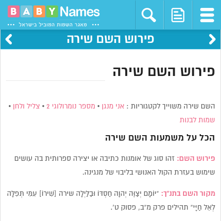
פירוש השם שירה
פירוש השם שירה
השם שירה משוייך לקטגוריות :
אני מנגן
•
מספר נומרולוגי 2
•
צליל ולחן
•
שמות לבנות
הכל על משמעות השם
שירה
פירוש השם:
זהו סוג של אומנות כתיבה או יצירה ספרותית בה עושים
שימוש בעזרת הקול האנושי בליבוי של מנגינה.
מקור השם בתנ”ך:
“יוֹמָם יְצַוֶּה יְהוָה חַסְדּוֹ וּבַלַּיְלָה שירה [שִׁירוֹ] עִמִּי תְּפִלָּה
לְאֵל חַיָּי” תהילים פרק מ”ב, פסוק ט’.