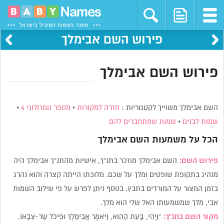
פירוש השם אבימלך
פירוש השם אבימלך
השם אבימלך משוייך לקטגוריות :
חזרה למקורות
•
מספר נומרולוגי 4
•
שמות לבנים
•
שמות שמתחברים להם
הכל על משמעות השם
אבימלך
פירוש השם:
השם אבימלך מוזכר בתנ”ך, אישיות מהתנ”ך אבימלך היה
מנהיג בתקופת שופטים ומלך על שכם. מלוכתו הייתה קצרה והוא נהרג
בזמן המצור על המורדים בתבץ. בנוסף ניתן לפרש על פי שילוב השמות
אבי, מלך שמשמעותו האל שלי הוא מלך.
מקור השם בתנ”ך:
“וַיְהִי, בָּעֵת הַהִוא, וַיֹּאמֶר אֲבִימֶלֶךְ וּפִיכֹל שַׂר-צְבָאוֹ,