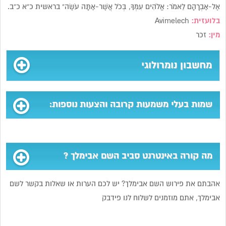
אֶל-אַבְרָהָם לֵאמֹר: אֱלֹהִים עִמְּךָ, בְּכֹל אֲשֶׁר-אַתָּה עֹשֶׂה” בראשית כ”א כ”ב.
בלועזית:
Avimelech
מין:
זכר
מחשבון נומרולוגי
שמות בעלי משמעות קרובה והצעות נוספות:
מה קורה באינטרנט סביב השם אבימלך ?
אהבתם את פירוש השם אבימלך? יש לכם הערות או שאלות בקשר לשם
אבימלך, אתם מוזמנים לשלוח לנו פידבק