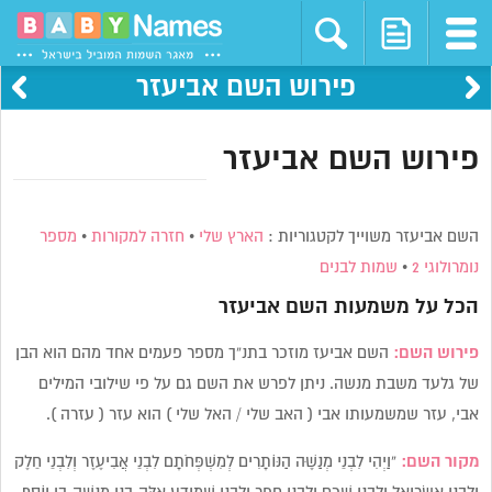
פירוש השם אביעזר
פירוש השם אביעזר
השם אביעזר משוייך לקטגוריות :
הארץ שלי
•
חזרה למקורות
•
מספר
נומרולוגי 2
•
שמות לבנים
הכל על משמעות השם
אביעזר
פירוש השם:
השם אביעז מוזכר בתנ”ך מספר פעמים אחד מהם הוא הבן
של גלעד משבת מנשה. ניתן לפרש את השם גם על פי שילובי המילים
אבי, עזר שמשמעותו אבי ( האב שלי / האל שלי ) הוא עזר ( עזרה ).
מקור השם:
“וַיְהִי לִבְנֵי מְנַשֶּׁה הַנּוֹתָרִים לְמִשְׁפְּחֹתָם לִבְנֵי אֲבִיעֶזֶר וְלִבְנֵי חֵלֶק