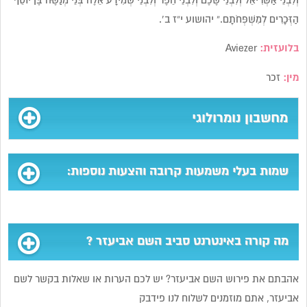
וְלִבְנֵי אַשְׂרִיאֵל וְלִבְנֵי שֶׁכֶם וְלִבְנֵי חֵפֶר וְלִבְנֵי שְׁמִידָע אֵלֶּה בְּנֵי מְנַשֶּׁה בֶּן יוֹסֵף
הַזְּכָרִים לְמִשְׁפְּחֹתָם.” יהושוע י”ז ב’.
בלועזית:
Aviezer
מין:
זכר
מחשבון נומרולוגי
שמות בעלי משמעות קרובה והצעות נוספות:
מה קורה באינטרנט סביב השם אביעזר ?
אהבתם את פירוש השם אביעזר? יש לכם הערות או שאלות בקשר לשם
אביעזר, אתם מוזמנים לשלוח לנו פידבק