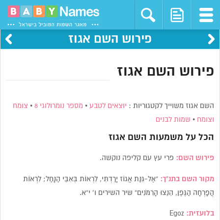
פירוש השם אגוז
פירוש השם אגוז
השם אגוז משוייך לקטגוריות :
יוצאים לטבע
•
מספר נומרולוגי 8
•
צומח
וצומח
•
שמות לבנים
הכל על משמעות השם
אגוז
פירוש השם:
פרי עץ עם קליפה נוקשה.
מקור השם בתנ”ך:
“אֶל-גִּנַּת אֱגוֹז יָרַדְתִּי, לִרְאוֹת בְּאִבֵּי הַנָּחַל; לִרְאוֹת
הֲפָרְחָה הַגֶּפֶן, הֵנֵצוּ הָרִמֹּנִים” שיר השירים ו’ י”א.
בלועזית:
Egoz