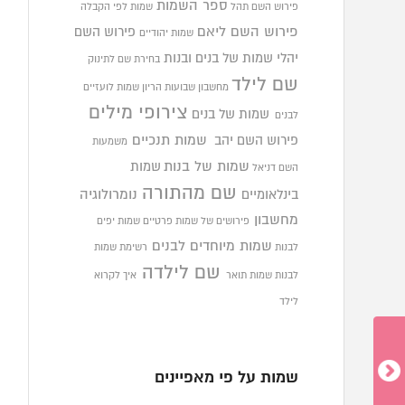
ספר השמות
פירוש השם תהל
שמות לפי הקבלה
פירוש השם ליאם
פירוש השם
שמות יהודיים
יהלי
שמות של בנים ובנות
בחירת שם לתינוק
שם לילד
מחשבון שבועות הריון
שמות לועזיים
צירופי מילים
שמות של בנים
לבנים
פירוש השם יהב
שמות תנכיים
משמעות
שמות של בנות
שמות
השם דניאל
שם מהתורה
בינלאומיים
נומרולוגיה
מחשבון
פירושים של שמות פרטיים
שמות יפים
שמות מיוחדים לבנים
לבנות
רשימת שמות
שם לילדה
לבנות
שמות תואר
איך לקרוא
לילד
שמות על פי מאפיינים