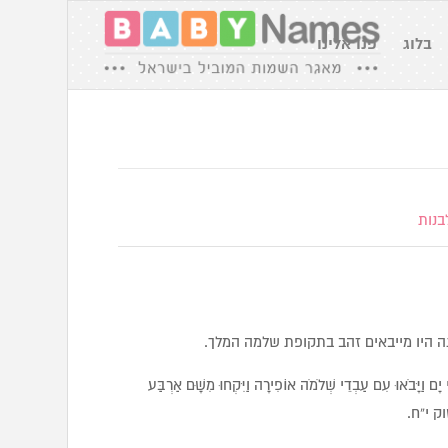
בלוג
פנו אלינו
בנות
ה היו מייבאים זהב בתקופת שלמה המלך.
 יָם וַיָּבֹאוּ עִם עַבְדֵי שְׁלֹמֹה אוֹפִירָה וַיִּקְחוּ מִשָּׁם אַרְבַּע
סוק י”ח.