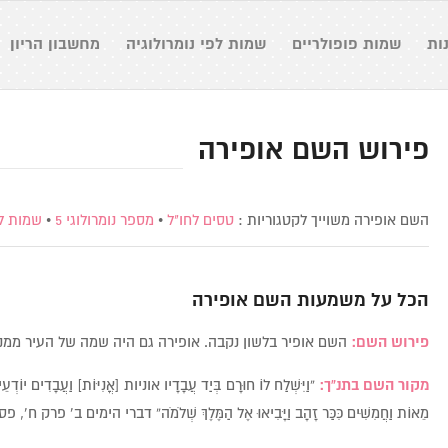
ות
שמות פופולריים
שמות לפי נומרולוגיה
מחשבון הריון
פירוש השם אופירה
השם אופירה משוייך לקטגוריות :
טסים לחו"ל
•
מספר נומרולוגי 5
•
שמות ל
הכל על משמעות השם
אופירה
פירוש השם:
השם אופיר בלשון נקבה. אופירה גם היה שמה של העיר ממנ
מקור השם בתנ”ך:
“וַיִּשְׁלַח לוֹ חוּרָם בְּיַד עֲבָדָיו אוניות [אֳנִיּוֹת] וַעֲבָדִים יוֹדְעֵי
מֵאוֹת וַחֲמִשִּׁים כִּכַּר זָהָב וַיָּבִיאוּ אֶל הַמֶּלֶךְ שְׁלֹמֹה” דברי הימים ב’ פרק ח’, פ