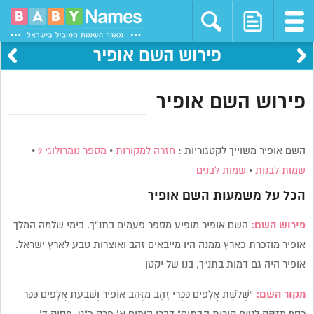
פירוש השם אופיר
פירוש השם אופיר
השם אופיר משוייך לקטגוריות :
חזרה למקורות
•
מספר נומרולוגי 9
•
שמות לבנות
•
שמות לבנים
הכל על משמעות השם
אופיר
פירוש השם:
השם אופיר מופיע מספר פעמים בתנ”ך. בימי שלמה המלך
אופיר מוזכרת כארץ ממנה היו מייבאים זהב ואוצרות טבע לארץ ישראל.
אופיר היה גם דמות בתנ”ך, בנו של יקטן
מקור השם:
“שְׁלֹשֶׁת אֲלָפִים כִּכְּרֵי זָהָב מִזְּהַב אוֹפִיר וְשִׁבְעַת אֲלָפִים כִּכַּר