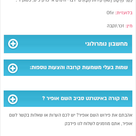
כֶּסֶף מְזֻקָּק לָטוּחַ קִירוֹת הַבָּתִּים” דברי הימים א’ פרק כ”ט, פסוק ד’.
בלועזית:
Ofir
מין:
זכר\נקבה
מחשבון נומרולוגי
שמות בעלי משמעות קרובה והצעות נוספות:
מה קורה באינטרנט סביב השם אופיר ?
אהבתם את פירוש השם אופיר? יש לכם הערות או שאלות בקשר לשם
אופיר, אתם מוזמנים לשלוח לנו פידבק