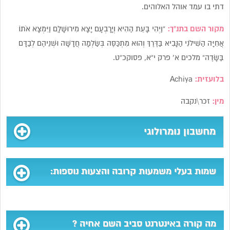
דתי בו עמד אוהל האלוהים.
מקור השם בתנ”ך:
“וַיְהִי בָּעֵת הַהִיא וְיָרָבְעָם יָצָא מִירוּשָׁלָ‍ִם וַיִּמְצָא אֹתוֹ
אֲחִיָּה הַשִּׁילֹנִי הַנָּבִיא בַּדֶּרֶךְ וְהוּא מִתְכַּסֶּה בְּשַׂלְמָה חֲדָשָׁה וּשְׁנֵיהֶם לְבַדָּם
בַּשָּׂדֶה” מלכים א’ פרק י”א, פסוקכ”ט.
בלועזית:
Achiya
מין:
זכר\נקבה
מחשבון נומרולוגי
שמות בעלי משמעות קרובה והצעות נוספות:
מה קורה באינטרנט סביב השם אחיה ?