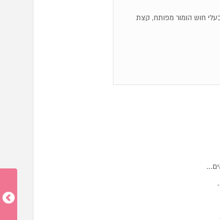
ם, בעלי חוש הומור מפותח, קצת
ים…