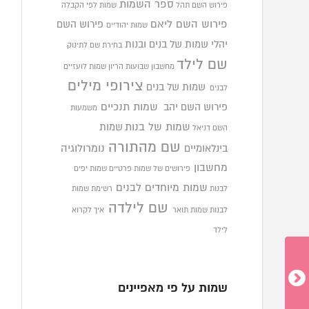
ספר השמות
פירוש השם תהל
שמות לפי הקבלה
פירוש השם ליאם
פירוש השם
שמות יהודיים
יהלי
שמות של בנים ובנות
בחירת שם לתינוק
שם לילד
מחשבון שבועות הריון
שמות לועזיים
צירופי מילים
שמות של בנים
לבנים
פירוש השם יהב
שמות תנכיים
משמעות
שמות של בנות
שמות
השם דניאל
שם מהתורה
בינלאומיים
נומרולוגיה
מחשבון
פירושים של שמות פרטיים
שמות יפים
שמות מיוחדים לבנים
לבנות
רשימת שמות
שם לילדה
לבנות
שמות תואר
איך לקרוא
לילד
שמות על פי מאפיינים