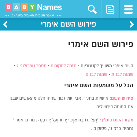
פירוש השם אימרי
פירוש השם אימרי
השם אימרי משוייך לקטגוריות :
חזרה למקורות
•
מספר נומרולוגי 9
•
שמות לבנות
•
שמות לבנים
הכל על משמעות השם
אימרי
פירוש השם:
אישיות בתנ”ך, אביו של זכור שהיה חלק מהאנשים שבנו
את החומה בירושלים.
מקור השם בתנ”ך:
“וְעַל יָדוֹ בָנוּ אַנְשֵׁי יְרֵחוֹ וְעַל יָדוֹ בָנָה זַכּוּר בֶּן אִמְרִי”
נחמיה פרק ג’, פסוק ב’.