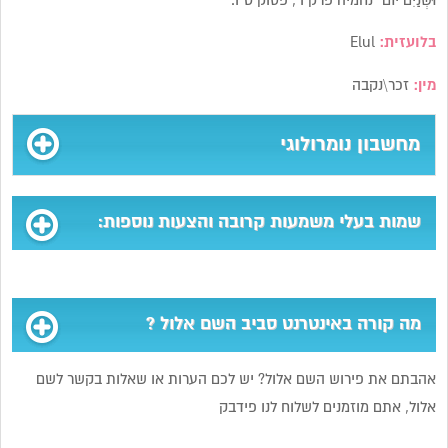
וּשְׁנַיִם יוֹם” נחמיה פרק ו’, פסוק ט”ו.
בלועזית:
Elul
מין:
זכר\נקבה
מחשבון נומרולוגי
שמות בעלי משמעות קרובה והצעות נוספות:
מה קורה באינטרנט סביב השם אלול ?
אהבתם את פירוש השם אלול? יש לכם הערות או שאלות בקשר לשם
אלול, אתם מוזמנים לשלוח לנו פידבק