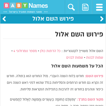
פירוש השם אלול
פירוש השם אלול
השם אלול משוייך לקטגוריות :
כל הדתות כולן
•
מספר נומרולוגי 4
•
שמות לבנות
•
שמות לבנים
הכל על משמעות השם
אלול
פירוש השם:
חודש בלוח השנה העברי. מזל החודש הוא בתולה. חודש
זה נקרא גם חודש הרחמים והסליחות בגלל שהוא לפני ראש השנה ויום
כיפור ונוהגים בחודש זה להרבות בתפילות הנקראות סליחות.
מקור השם בתנ”ך:
“וַתִּשְׁלַם הַחוֹמָה בְּעֶשְׂרִים וַחֲמִשָּׁה לֶאֱלוּל לַחֲמִשִּׁים