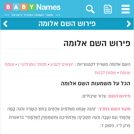
פירוש השם אלומה
פירוש השם אלומה
השם אלומה משוייך לקטגוריות :
יוצאים לטבע
•
מספר נומרולוגי 1
•
צומח
וצומח
•
שמות לבנות
הכל על משמעות השם
אלומה
פירוש השם:
צרור שיבולים.
מקור השם בתנ”ך:
“וְהִנֵּה אֲנַחְנוּ מְאַלְּמִים אֲלֻמִּים בְּתוֹךְ הַשָּׂדֶה וְהִנֵּה קָמָה
אֲלֻמָּתִי וְגַם נִצָּבָה וְהִנֵּה תְסֻבֶּינָה אֲלֻמֹּתֵיכֶם וַתִּשְׁתַּחֲוֶיןָ לַאֲלֻמָּתִי” בראשית
פרק ל”ז, פסוק ז’.