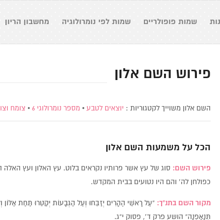
ות
שמות פופולריים
שמות לפי נומרולוגיה
מחשבון הריון
פירוש השם אלון
השם אלון משוייך לקטגוריות :
יוצאים לטבע
•
מספר נומרולוגי 6
•
צומח וצו
הכל על משמעות השם
אלון
פירוש השם:
סוג של עץ אשר פרותיו נקראים בלוט. עץ האלון ועץ האלה 
כפולחן לה’ והם היו נטועים בבית המקדש.
מקור השם בתנ”ך:
“עַל רָאשֵׁי הֶהָרִים יְזַבֵּחוּ וְעַל הַגְּבָעוֹת יְקַטֵּרוּ תַּחַת אַלּוֹן וְלִ
תְּנָאַפְנָה” הושע פרק ד’, פסוק י”ג.