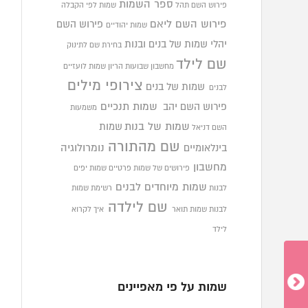
ספר השמות
פירוש השם תהל
שמות לפי הקבלה
פירוש השם ליאם
פירוש השם
שמות יהודיים
יהלי
שמות של בנים ובנות
בחירת שם לתינוק
שם לילד
מחשבון שבועות הריון
שמות לועזיים
צירופי מילים
שמות של בנים
לבנים
פירוש השם יהב
שמות תנכיים
משמעות
שמות של בנות
שמות
השם דניאל
שם מהתורה
בינלאומיים
נומרולוגיה
מחשבון
פירושים של שמות פרטיים
שמות יפים
שמות מיוחדים לבנים
לבנות
רשימת שמות
שם לילדה
לבנות
שמות תואר
איך לקרוא
לילד
שמות על פי מאפיינים