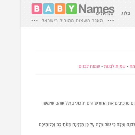
בלוג
פנו אלינו
מח
•
שמות לבנות
•
שמות לבנים
הם מרכיבים את החורש הים תיכוני בגלל שהם שימשו
בְנֶה וְאֵלָה כִּי טוֹב צִלָּהּ עַל כֵּן תִּזְנֶינָה בְּנוֹתֵיכֶם וְכַלּוֹתֵיכֶם