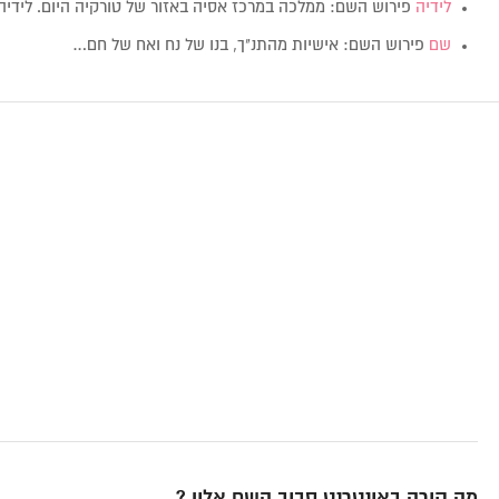
לידיה
פירוש השם: ממלכה במרכז אסיה באזור של טורקיה היום. לידי
שם
פירוש השם: אישיות מהתנ"ך, בנו של נח ואח של חם…
מה קורה באינטרנט סביב השם אלון ?