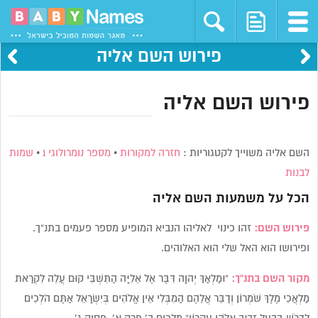
פירוש השם אליה
פירוש השם אליה
השם אליה משוייך לקטגוריות :
חזרה למקורות
•
מספר נומרולוגי 1
•
שמות
לבנות
הכל על משמעות השם
אליה
פירוש השם:
זהו כינוי לאליהו הנביא המופיע מספר פעמים בתנ”ך.
ופירושו הוא האל שלי הוא האלוהים.
מקור השם בתנ”ך:
“וּמַלְאַךְ יְהוָה דִּבֶּר אֶל אֵלִיָּה הַתִּשְׁבִּי קוּם עֲלֵה לִקְרַאת
מַלְאֲכֵי מֶלֶךְ שֹׁמְרוֹן וְדַבֵּר אֲלֵהֶם הַמִבְּלִי אֵין אֱלֹהִים בְּיִשְׂרָאֵל אַתֶּם הֹלְכִים