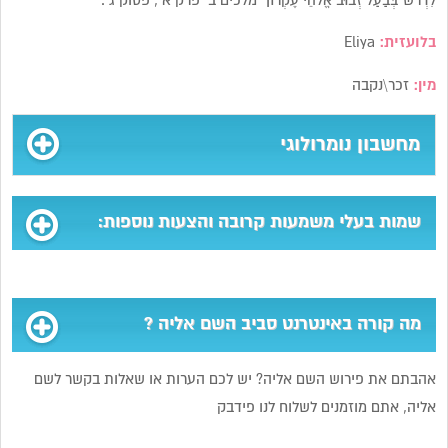
לִדְרֹשׁ בְּבַעַל זְבוּב אֱלֹהֵי עֶקְרוֹן” מלכים ב’ פרק א’, פסוק ג’.
בלועזית:
Eliya
מין:
זכר\נקבה
מחשבון נומרולוגי
שמות בעלי משמעות קרובה והצעות נוספות:
מה קורה באינטרנט סביב השם אליה ?
אהבתם את פירוש השם אליה? יש לכם הערות או שאלות בקשר לשם
אליה, אתם מוזמנים לשלוח לנו פידבק