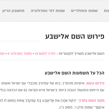
ות
שמות פופולריים
שמות לפי נומרולוגיה
מחשבון הריון
פירוש השם אלישבע
השם אלישבע משוייך לקטגוריות :
חזרה למקורות
•
מספר נומרולוגי 8
•
שמו
הכל על משמעות השם
אלישבע
פירוש השם:
אישיות מהתנ”ך, בתו של עמינדב מנכבדי עם ישראל ואשתו 
עם הייחוס והמעמד הגבוה ביותר בישראל והיא נקראה גם אם הכהונה בגלל
מקור השם בתנ”ך:
“וַיִּקַּח אַהֲרֹן אֶת אֱלִישֶׁבַע בַּת עַמִּינָדָב אֲחוֹת נַחְשׁוֹן לוֹ לְ
אִיתָמָר” שמות פרק ו’, פסוק כ”ג.