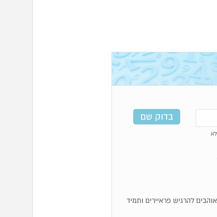
א
א אוהבים להרגיש פראיירים ותמיד