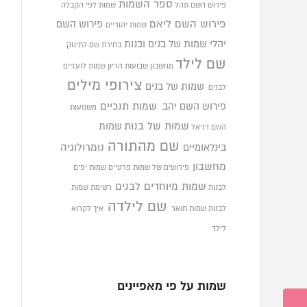
ספר השמות
פירוש השם תהל
שמות לפי הקבלה
פירוש השם ליאם
פירוש השם
שמות יהודיים
יהלי
שמות של בנים ובנות
בחירת שם לתינוק
שם לילד
מחשבון שבועות הריון
שמות לועזיים
צירופי מילים
שמות של בנים
לבנים
פירוש השם יהב
שמות תנכיים
משמעות
שמות של בנות
שמות
השם דניאל
שם מהתורה
בינלאומיים
נומרולוגיה
מחשבון
פירושים של שמות פרטיים
שמות יפים
שמות מיוחדים לבנים
לבנות
רשימת שמות
שם לילדה
לבנות
שמות תואר
איך לקרוא
לילד
שמות על פי מאפיינים