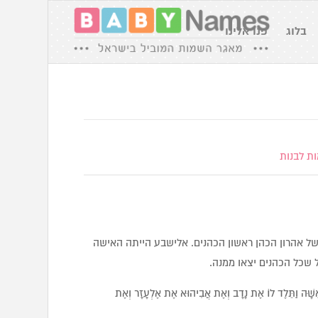
בלוג
פנו אלינו
ת לבנות
של אהרון הכהן ראשון הכהנים. אלישבע הייתה האישה
 שכל הכהנים יצאו ממנה.
אִשָּׁה וַתֵּלֶד לוֹ אֶת נָדָב וְאֶת אֲבִיהוּא אֶת אֶלְעָזָר וְאֶת