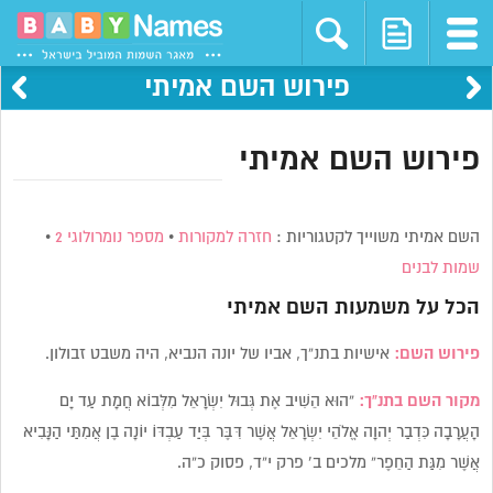
פירוש השם אמיתי
פירוש השם אמיתי
השם אמיתי משוייך לקטגוריות :
חזרה למקורות
•
מספר נומרולוגי 2
•
שמות לבנים
הכל על משמעות השם
אמיתי
פירוש השם:
אישיות בתנ”ך, אביו של יונה הנביא, היה משבט זבולון.
מקור השם בתנ”ך:
“הוּא הֵשִׁיב אֶת גְּבוּל יִשְׂרָאֵל מִלְּבוֹא חֲמָת עַד יָם
הָעֲרָבָה כִּדְבַר יְהוָה אֱלֹהֵי יִשְׂרָאֵל אֲשֶׁר דִּבֶּר בְּיַד עַבְדּוֹ יוֹנָה בֶן אֲמִתַּי הַנָּבִיא
אֲשֶׁר מִגַּת הַחֵפֶר” מלכים ב’ פרק י”ד, פסוק כ”ה.